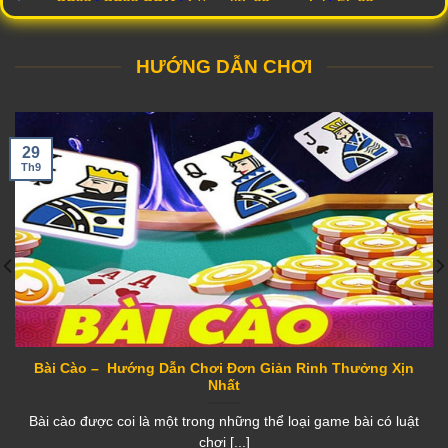
SC88
|
SC88 COM
|
https://fly88.supply/
|
Fly88
com
|
fly88 trang chủ
|
fly88 trang chủ
|
fly88 trang
HƯỚNG DẪN CHƠI
chủ
|
Uy tín và chất lượng của
789Win
được cộng đồng cược
thủ quốc tế công nhận. Sau đó nhà cái mở rộng sang
29
châu Âu, trở thành lựa chọn ưu tiên của bet thủ toàn cầu.
Th9
Các ưu điểm chỉ có tại 789Win
789Win
nổi bật trên thị trường cá cược nhờ các ưu điểm
vượt trội, làm cho thương hiệu này trở thành lựa chọn
hàng đầu. Các đặc điểm nổi bật bao gồm:
Kho game đồ sộ, hấp dẫn
Sức hút của
789Win
đến từ kho trò chơi đa dạng. Khách
hàng có thể trải nghiệm nhiều loại game như thể thao,
Bài Cào – Hướng Dẫn Chơi Đơn Giản Rinh Thưởng Xịn
sòng bài, nổ hũ, lô đề, với nhiều sảnh cược từ các nhà
Nhất
cung cấp danh tiếng toàn cầu, đảm bảo minh bạch, công
Bài cào được coi là một trong những thể loại game bài có luật
bằng và sự hài lòng tối đa.
chơi [...]