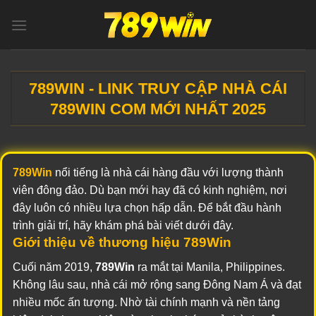
Skip
to
content
789WIN - LINK TRUY CẬP NHÀ CÁI
789WIN COM MỚI NHẤT 2025
789Win
nổi tiếng là nhà cái hàng đầu với lượng thành
viên đông đảo. Dù bạn mới hay đã có kinh nghiệm, nơi
đây luôn có nhiều lựa chọn hấp dẫn. Để bắt đầu hành
trình giải trí, hãy khám phá bài viết dưới đây.
Giới thiệu về thương hiệu 789Win
Cuối năm 2019,
789Win
ra mắt tại Manila, Philippines.
Không lâu sau, nhà cái mở rộng sang Đông Nam Á và đạt
nhiều mốc ấn tượng. Nhờ tài chính mạnh và nền tảng